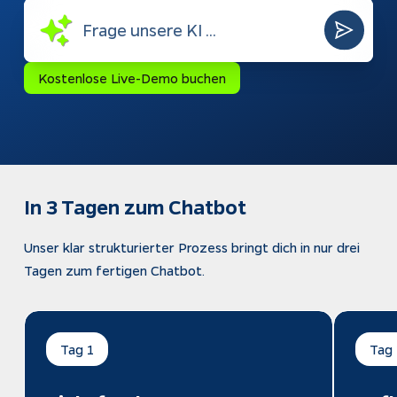
automat
Webshops
Bubble-
Dokumen
Weiterentwicklung
Kostenlose Live-Demo buchen
In 3 Tagen zum Chatbot
Unser klar strukturierter Prozess bringt dich in nur drei
Tagen zum fertigen Chatbot.
Tag 1
Tag