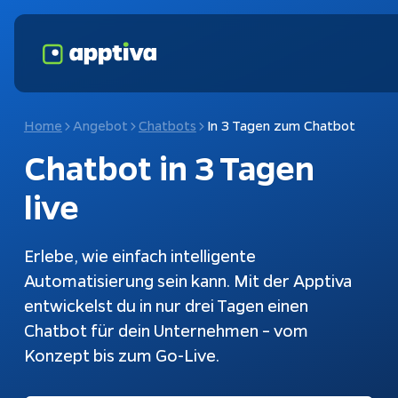
Home
Angebot
Chatbots
In 3 Tagen zum Chatbot
Chatbot
 in 
3 Tagen 
live
Erlebe, wie einfach intelligente
Automatisierung sein kann. Mit der Apptiva
entwickelst du in nur drei Tagen einen
Fokusthemen
KI-Cha
Chatbot für dein Unternehmen – vom
Konzept bis zum Go-Live.
Schnittstellen
Chatbot
Kundena
Konfiguratoren