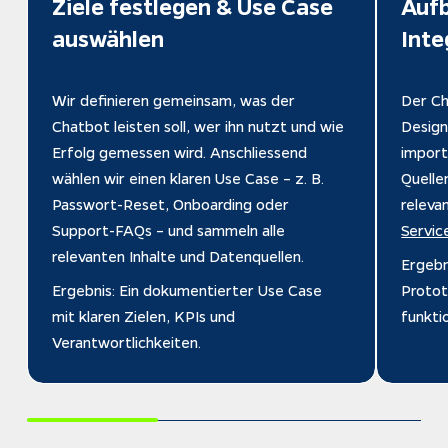
Ziele festlegen & Use Case 
Aufb
auswählen
Inte
Wir definieren gemeinsam, was der 
Der Ch
Chatbot leisten soll, wer ihn nutzt und wie 
Design
Erfolg gemessen wird. Anschliessend 
import
wählen wir einen klaren Use Case – z. B. 
Quelle
Passwort-Reset, Onboarding oder 
releva
Support-FAQs – und sammeln alle 
Servi
relevanten Inhalte und Datenquellen.
Ergebn
Ergebnis: Ein dokumentierter Use Case 
Protot
mit klaren Zielen, KPIs und 
funkti
Verantwortlichkeiten.