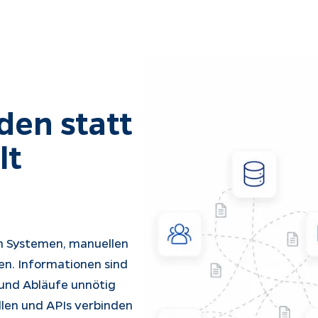
en statt 
t 
en Systemen, manuellen 
n. Informationen sind 
und Abläufe unnötig 
llen und APIs verbinden 