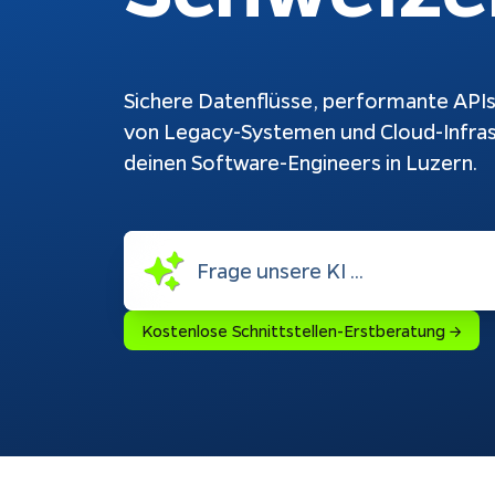
Schnittstellen
Ch
Konfiguratoren
Ku
au
Sichere Datenflüsse, performante API
Webshops
be
von Legacy-Systemen und Cloud-Infras
Weiterentwicklung
Bu
deinen Software-Engineers in Luzern.
Do
Rechtliches
Kostenlose Schnittstellen-Erstberatung →
Impressum
Datenschutz
Tracking