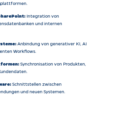
splattformen.
SharePoint:
Integration von
ensdatenbanken und internen
ysteme:
Anbindung von generativer KI, AI
genten Workflows.
tformen:
Synchronisation von Produkten,
Kundendaten.
ware:
Schnittstellen zwischen
ndungen und neuen Systemen.