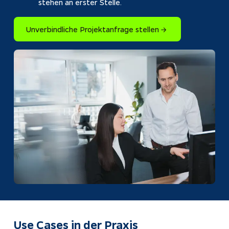
stehen an erster Stelle.
Unverbindliche Projektanfrage stellen → ​​​​‌ ‍ ​‍​‍‌‍ ‌ ​‍‌‍‍‌‌‍‌ ‌‍‍‌‌‍ ‍​‍​‍​ ‍‍​‍​‍‌ ​ ‌‍​‌‌‍ ‍‌‍‍‌‌ ‌​‌ ‍‌​‍ ‍‌‍‍‌‌‍ ​‍​‍​‍ ​​‍​‍‌‍‍​‌ ​‍‌‍‌‌‌‍‌‍​‍​‍​ ‍‍​‍​‍​‍ ‌ ​ ‌ ‌​‌ ‌‌‌‍‌​‌‍‍‌‌‍ ​‍ ‌‍‍‌‌‍ ‍‌ ‌​‌‍‌‌‌‍ ‍‌ ‌​​‍ ‌‍‌‌‌‍‌​‌‍‍‌‌ ‌​​‍ ‌‍ ‌‌‍ ‌‍‌​‌‍‌‌​ ‌‌ ​​‌ ​‍‌‍‌‌‌ ​ ‌‍‌‌‌‍ ‍‌ ‌​‌‍​‌‌ ‌​‌‍‍‌‌‍ ‌‍ ‍​ ‍ ‌‍‍‌‌‍‌​​ ‌​ ​‍‌‍‌​‌‍​‌​ ‌‌​ ‌‍‌‍‌‍‌‍‌​​ ​‌​‍ ‌​ ​‍​ ‍​​ ​ ​ ‌‍​‍ ‌​ ‌​​ ​ ​ ‌‍​ ‌ ​‍ ‌​ ‍​‌‍​‌‌‍‌‌​ ​‌​‍ ‌‌‍‌​​ ‍‌​ ‌ ​ ‍‌​ ‌​​ ​‌​ ‌ ​ ​​​ ​ ​ ‍​‌‍‌‍​ ​ ​ ‍ ‌ ‌​‌ ‍‌‌ ​​‌‍‌‌​ ‌‌ ​ ‌‍‌‌‌ ​‍‌ ‌‍‌‍‍‌‌‍​ ‌‍‌‌​‍ ‌‌ ​​‌‍​‌‌‍‌ ‌‍‌‌​ ‍ ‌ ​​‌‍​‌‌ ‌​‌‍‍​​ ‌‌‍ ‌‌‍ ‌‍‌​‌ ‌‌‌‍ ​‌‍‌‌‌ ​ ​‍‌‌​ ‌‌‌​​‍‌‌ ‌‍‍ ‌‍‌‌‌ ‍‌​‍‌‌​ ​ ‌​‌​​‍‌‌​ ​ ‌​‌​​‍‌‌​ ​‍​ ​‍​ ​​​ ‌​​ ‌ ‌‍‌‌​ ‍​​ ‌‌​ ‍​‌‍​‌​ ​ ​ ‌​‌‍‌‌​ ‍‌‌‍‌‌‌‍​‍​ ​‌​ ​‍​ ‌​​ ​‌‌‍‌​​ ​‌‌‍‌‍‌‍‌​​ ​‍​ ​​‌‍‌‌​ ‍​​ ​ ​ ​ ​ ‍‌‌‍‌​‌‍​ ​ ‌‍​‍‌‌​ ​‍​ ​‍​‍‌‌​ ‌‌‌​‌​​‍ ‍‌‍​ ‌‍ ‌‍ ‍‌ ‌​‌‍‌‌‌‍ ‍‌ ‌​​‍‌‌​ ‌‌‌​​‍‌‌ ‌‍‍ ‌‍‌‌‌ ‍‌​‍‌‌​ ​ ‌​‌​​‍‌‌​ ​ ‌​‌​​‍‌‌​ ​‍​ ​‍​ ​‌​ ​‌‌‍‌‌​ ​ ​ ‌‌​ ​​‌‍‌​​ ​‌‌‍‌‌‌‍‌​‌‍​‍‌‍‌​​‍‌‌​ ​‍​ ​‍​‍‌‌​ ‌‌‌​‌​​‍ ‍‌‍ ‍‌‍​‌‌‍ ‌‌‍‌‌​ ‌‍​‍‌‍​‌‌ ​ ‌‍‌‌‌‌‌‌‌ ​‍‌‍ ​​ ‌​‍‌‌​ ​‍‌​‌‍‌ ​ ‌ ‌​‌ ‌‌‌‍‌​‌‍‍‌‌‍ ​‍‌‍‌‍‍‌‌‍‌​​ ‌​ ​‍‌‍‌​‌‍​‌​ ‌‌​ ‌‍‌‍‌‍‌‍‌​​ ​‌​‍ ‌​ ​‍​ ‍​​ ​ ​ ‌‍​‍ ‌​ ‌​​ ​ ​ ‌‍​ ‌ ​‍ ‌​ ‍​‌‍​‌‌‍‌‌​ ​‌​‍ ‌‌‍‌​​ ‍‌​ ‌ ​ ‍‌​ ‌​​ ​‌​ ‌ ​ ​​​ ​ ​ ‍​‌‍‌‍​ ​ ​‍‌‍‌ ‌​‌ ‍‌‌ ​​‌‍‌‌​ ‌‌ ​ ‌‍‌‌‌ ​‍‌ ‌‍‌‍‍‌‌‍​ ‌‍‌‌​‍ ‌‌ ​​‌‍​‌‌‍‌ ‌‍‌‌​‍‌‍‌ ​​‌‍​‌‌ ‌​‌‍‍​​ ‌‌‍ ‌‌‍ ‌‍‌​‌ ‌‌‌‍ ​‌‍‌‌‌ ​ ​‍‌‌​ ‌‌‌​​‍‌‌ ‌‍‍ ‌‍‌‌‌ ‍‌​‍‌‌​ ​ ‌​‌​​‍‌‌​ ​ ‌​‌​​‍‌‌​ ​‍​ ​‍​ ​​​ ‌​​ ‌ ‌‍‌‌​ ‍​​ ‌‌​ ‍​‌‍​‌​ ​ ​ ‌​‌‍‌‌​ ‍‌‌‍‌‌‌‍​‍​ ​‌​ ​‍​ ‌​​ ​‌‌‍‌​​ ​‌‌‍‌‍‌‍‌​​ ​‍​ ​​‌‍‌‌​ ‍​​ ​ ​ ​ ​ ‍‌‌‍‌​‌‍​ ​ ‌‍​‍‌‌​ ​‍​ ​‍​‍‌‌​ ‌‌‌​‌​​‍ ‍‌‍​ ‌‍ ‌‍ ‍‌ ‌​‌‍‌‌‌‍ ‍‌ ‌​​‍‌‌​ ‌‌‌​​‍‌‌ ‌‍‍ ‌‍‌‌‌ ‍‌​‍‌‌​ ​ ‌​‌​​‍‌‌​ ​ ‌​‌​​‍‌‌​ ​‍​ ​‍​ ​‌​ ​‌‌‍‌‌​ ​ ​ ‌‌​ ​​‌‍‌​​ ​‌‌‍‌‌‌‍‌​‌‍​‍‌‍‌​​‍‌‌​ ​‍​ ​‍​‍‌‌​ ‌‌‌​‌​​‍ ‍‌‍ ‍‌‍​‌‌‍ ‌‌‍‌‌​‍​‍‌ ‌​​​​‌ ‍ ​‍​‍‌‍ ‌ ​‍‌‍‍‌‌‍‌ ‌‍‍‌‌‍ ‍​‍​‍​ ‍‍​‍​‍‌ ​ ‌‍​‌‌‍ ‍‌‍‍‌‌ ‌​‌ ‍‌​‍ ‍‌‍‍‌‌‍ ​‍​‍​‍ ​​‍​‍‌‍‍​‌ ​‍‌‍‌‌‌‍‌‍​‍​‍​ ‍‍​‍​‍​‍ ‌ ​ ‌ ‌​‌ ‌‌‌‍‌​‌‍‍‌‌‍ ​‍ ‌‍‍‌‌‍ ‍‌ ‌​‌‍‌‌‌‍ ‍‌ ‌​​‍ ‌‍‌‌‌‍‌​‌‍‍‌‌ ‌​​‍ ‌‍ ‌‌‍ ‌‍‌​‌‍‌‌​ ‌‌ ​​‌ ​‍‌‍‌‌‌ ​ ‌‍‌‌‌‍ ‍‌ ‌​‌‍​‌‌ ‌​‌‍‍‌‌‍ ‌‍ ‍​ ‍ ‌‍‍‌‌‍‌​​ ‌​ ​‍‌‍‌​‌‍​‌​ ‌‌​ ‌‍‌‍‌‍‌‍‌​​ ​‌​‍ ‌​ ​‍​ ‍​​ ​ ​ ‌‍​‍ ‌​ ‌​​ ​ ​ ‌‍​ ‌ ​‍ ‌​ ‍​‌‍​‌‌‍‌‌​ ​‌​‍ ‌‌‍‌​​ ‍‌​ ‌ ​ ‍‌​ ‌​​ ​‌​ ‌ ​ ​​​ ​ ​ ‍​‌‍‌‍​ ​ ​ ‍ ‌ ‌​‌ ‍‌‌ ​​‌‍‌‌​ ‌‌ ​ ‌‍‌‌‌ ​‍‌ ‌‍‌‍‍‌‌‍​ ‌‍‌‌​‍ ‌‌ ​​‌‍​‌‌‍‌ ‌‍‌‌​ ‍ ‌ ​​‌‍​‌‌ ‌​‌‍‍​​ ‌‌‍​ ‌‍​‌‌‍ ​‌‍ ​‌‌‌​‌‍ ‌​​‌‌‍​ ‌ ‌​‌‍‍‌‌‍ ‌‍ ‍​‍ ‍‌‍ ‍‌‍​‌‌‍ ‌‌‍‌‌​ ‌‍​‍‌‍​‌‌ ​ ‌‍‌‌‌‌‌‌‌ ​‍‌‍ ​​ ‌​‍‌‌​ ​‍‌​‌‍‌ ​ ‌ ‌​‌ ‌‌‌‍‌​‌‍‍‌‌‍ ​‍‌‍‌‍‍‌‌‍‌​​ ‌​ ​‍‌‍‌​‌‍​‌​ ‌‌​ ‌‍‌‍‌‍‌‍‌​​ ​‌​‍ ‌​ ​‍​ ‍​​ ​ ​ ‌‍​‍ ‌​ ‌​​ ​ ​ ‌‍​ ‌ ​‍ ‌​ ‍​‌‍​‌‌‍‌‌​ ​‌​‍ ‌‌‍‌​​ ‍‌​ ‌ ​ ‍‌​ ‌​​ ​‌​ ‌ ​ ​​​ ​ ​ ‍​‌‍‌‍​ ​ ​‍‌‍‌ ‌​‌ ‍‌‌ ​​‌‍‌‌​ ‌‌ ​ ‌‍‌‌‌ ​‍‌ ‌‍‌‍‍‌‌‍​ ‌‍‌‌​‍ ‌‌ ​​‌‍​‌‌‍‌ ‌‍‌‌​‍‌‍‌ ​​‌‍​‌‌ ‌​‌‍‍​​ ‌‌‍​ ‌‍​‌‌‍ ​‌‍ ​‌‌‌​‌‍ ‌​​‌‌‍​ ‌ ‌​‌‍‍‌‌‍ ‌‍ ‍​‍ ‍‌‍ ‍‌‍​‌‌‍ ‌‌‍‌‌​‍​‍‌ ‌
Use Cases in der Praxis