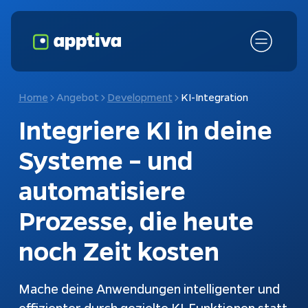
Home
Angebot
Development
KI-Integration
Integriere 
KI in deine 
Systeme
 – und 
automatisiere 
Prozesse
, die heute 
noch Zeit kosten
Fokusthemen
KI-Chatbot
Schnittstellen
Chatbots
Mache deine Anwendungen intelligenter und
Kundenanfragen
Konfiguratoren