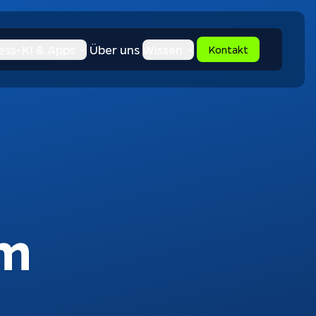
ess-KI & Apps
Über uns
Wissen
Kontakt
rm
Apptiva