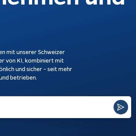
atbots
Softwareentwicklung
Prozesse
ndenanfragen
tomatisch
automatisieren
antworten
KI-Agenten
bble-Chat
KI-Integration
kumentation
n mit unserer Schweizer
Webentwicklung
r von KI, kombiniert mit
App Entwicklung
önlich und sicher – seit mehr
 und betrieben.