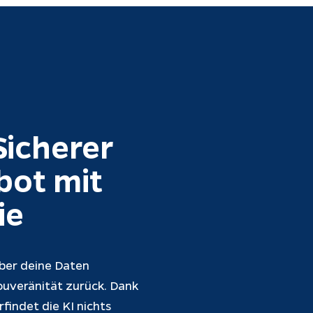
Sicherer 
bot mit 
ie
über deine Daten 
Souveränität zurück. Dank 
indet die KI nichts 