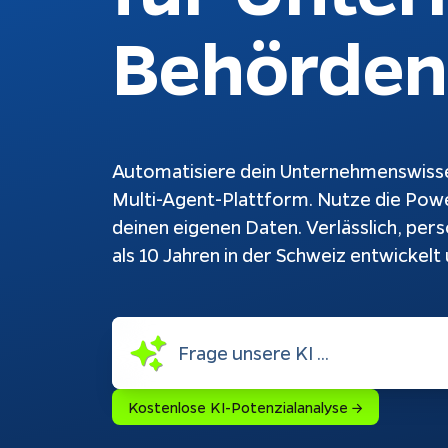
Behörden
Schnittstellen
Ch
Konfiguratoren
Ku
au
Webshops
be
Weiterentwicklung
Bu
Do
Automatisiere dein Unternehmenswisse
Multi-Agent-Plattform. Nutze die Powe
deinen eigenen Daten. Verlässlich, pers
als 10 Jahren in der Schweiz entwickelt
Rechtliches
Impressum
Datenschutz
Tracking
Kostenlose KI-Potenzialanalyse →​​​​‌ ‍ ​‍​‍‌‍ ‌ ​‍‌‍‍‌‌‍‌ ‌‍‍‌‌‍ ‍​‍​‍​ ‍‍​‍​‍‌ ​ ‌‍​‌‌‍ ‍‌‍‍‌‌ ‌​‌ ‍‌​‍ ‍‌‍‍‌‌‍ ​‍​‍​‍ ​​‍​‍‌‍‍​‌ ​‍‌‍‌‌‌‍‌‍​‍​‍​ ‍‍​‍​‍​‍ ‌ ​ ‌ ‌​‌ ‌‌‌‍‌​‌‍‍‌‌‍ ​‍ ‌‍‍‌‌‍ ‍‌ ‌​‌‍‌‌‌‍ ‍‌ ‌​​‍ ‌‍‌‌‌‍‌​‌‍‍‌‌ ‌​​‍ ‌‍ ‌‌‍ ‌‍‌​‌‍‌‌​ ‌‌ ​​‌ ​‍‌‍‌‌‌ ​ ‌‍‌‌‌‍ ‍‌ ‌​‌‍​‌‌ ‌​‌‍‍‌‌‍ ‌‍ ‍​ ‍ ‌‍‍‌‌‍‌​​ ‌​ ‍‌​ ​‌​ ​ ‌‍​‌​ ‍​​ ‍‌‌‍‌‍​ ​ ​‍ ‌‌‍​‍​ ‌‌​ ‍‌​ ​ ​‍ ‌​ ‌​​ ‌‌​ ​​​ ‌‌​‍ ‌‌‍​‍​ ‌ ‌‍‌‍​ ‌‍​‍ ‌​ ‌‌​ ‍​​ ​‌​ ​‌‌‍​‌‌‍‌‌‌‍​ ​ ‌‌‌‍‌‌‌‍​ ‌‍‌‍​ ​ ​ ‍ ‌ ‌​‌ ‍‌‌ ​​‌‍‌‌​ ‌‌ ​ ‌‍‌‌‌ ​‍‌ ‌‍‌‍‍‌‌‍​ ‌‍‌‌​‍ ‌‌ ​​‌‍​‌‌‍‌ ‌‍‌‌​ ‍ ‌ ​​‌‍​‌‌ ‌​‌‍‍​​ ‌‌‍ ‌‌‍ ‌‍‌​‌ ‌‌‌‍ ​‌‍‌‌‌ ​ ​‍‌‌​ ‌‌‌​​‍‌‌ ‌‍‍ ‌‍‌‌‌ ‍‌​‍‌‌​ ​ ‌​‌​​‍‌‌​ ​ ‌​‌​​‍‌‌​ ​‍​ ​‍​ ‍‌​ ‌‍​ ​ ​ ‍‌​ ‌​​ ‍​​ ‍​​ ‌‌​ ‌‌‌‍‌​‌‍​‌​ ​ ​‍‌‌​ ​‍​ ​‍​‍‌‌​ ‌‌‌​‌​​‍ ‍‌‍​ ‌‍ ‌‍ ‍‌ ‌​‌‍‌‌‌‍ ‍‌ ‌​​‍‌‌​ ‌‌‌​​‍‌‌ ‌‍‍ ‌‍‌‌‌ ‍‌​‍‌‌​ ​ ‌​‌​​‍‌‌​ ​ ‌​‌​​‍‌‌​ ​‍​ ​‍​ ‍‌​ ​​‌‍​‌​ ​ ‌‍‌​​ ​‍​ ‌​​ ‌‌‌‍​‌‌‍‌‍‌‍​‌​ ​‍​‍‌‌​ ​‍​ ​‍​‍‌‌​ ‌‌‌​‌​​‍ ‍‌‍ ‍‌‍​‌‌‍ ‌‌‍‌‌​ ‌‍​‍‌‍​‌‌ ​ ‌‍‌‌‌‌‌‌‌ ​‍‌‍ ​​ ‌​‍‌‌​ ​‍‌​‌‍‌ ​ ‌ ‌​‌ ‌‌‌‍‌​‌‍‍‌‌‍ ​‍‌‍‌‍‍‌‌‍‌​​ ‌​ ‍‌​ ​‌​ ​ ‌‍​‌​ ‍​​ ‍‌‌‍‌‍​ ​ ​‍ ‌‌‍​‍​ ‌‌​ ‍‌​ ​ ​‍ ‌​ ‌​​ ‌‌​ ​​​ ‌‌​‍ ‌‌‍​‍​ ‌ ‌‍‌‍​ ‌‍​‍ ‌​ ‌‌​ ‍​​ ​‌​ ​‌‌‍​‌‌‍‌‌‌‍​ ​ ‌‌‌‍‌‌‌‍​ ‌‍‌‍​ ​ ​‍‌‍‌ ‌​‌ ‍‌‌ ​​‌‍‌‌​ ‌‌ ​ ‌‍‌‌‌ ​‍‌ ‌‍‌‍‍‌‌‍​ ‌‍‌‌​‍ ‌‌ ​​‌‍​‌‌‍‌ ‌‍‌‌​‍‌‍‌ ​​‌‍​‌‌ ‌​‌‍‍​​ ‌‌‍ ‌‌‍ ‌‍‌​‌ ‌‌‌‍ ​‌‍‌‌‌ ​ ​‍‌‌​ ‌‌‌​​‍‌‌ ‌‍‍ ‌‍‌‌‌ ‍‌​‍‌‌​ ​ ‌​‌​​‍‌‌​ ​ ‌​‌​​‍‌‌​ ​‍​ ​‍​ ‍‌​ ‌‍​ ​ ​ ‍‌​ ‌​​ ‍​​ ‍​​ ‌‌​ ‌‌‌‍‌​‌‍​‌​ ​ ​‍‌‌​ ​‍​ ​‍​‍‌‌​ ‌‌‌​‌​​‍ ‍‌‍​ ‌‍ ‌‍ ‍‌ ‌​‌‍‌‌‌‍ ‍‌ ‌​​‍‌‌​ ‌‌‌​​‍‌‌ ‌‍‍ ‌‍‌‌‌ ‍‌​‍‌‌​ ​ ‌​‌​​‍‌‌​ ​ ‌​‌​​‍‌‌​ ​‍​ ​‍​ ‍‌​ ​​‌‍​‌​ ​ ‌‍‌​​ ​‍​ ‌​​ ‌‌‌‍​‌‌‍‌‍‌‍​‌​ ​‍​‍‌‌​ ​‍​ ​‍​‍‌‌​ ‌‌‌​‌​​‍ ‍‌‍ ‍‌‍​‌‌‍ ‌‌‍‌‌​‍​‍‌ ‌