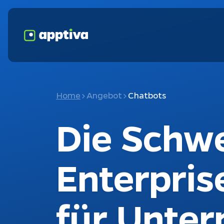
Home
Angebot
Chatbots
Die 
Schwe
Enterpris
für Unte
Fokusthemen
K