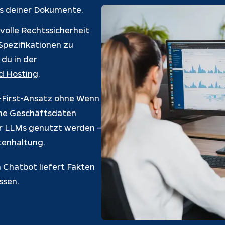
is deiner Dokumente.
volle Rechtssicherheit
Spezifikationen zu
 du in der
nd Hosting
.
-First-Ansatz ohne Wenn
ine Geschäftsdaten
her LLMs genutzt werden –
tenhaltung
.
 Chatbot liefert Fakten
ssen.