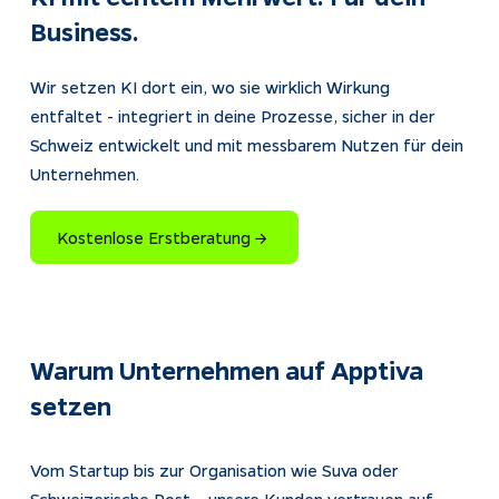
Business.
Wir setzen KI dort ein, wo sie wirklich Wirkung 
entfaltet - integriert in deine Prozesse, sicher in der 
Schweiz entwickelt und mit messbarem Nutzen für dein 
Unternehmen.
Kostenlose Erstberatung → ​​​​‌ ‍ ​‍​‍‌‍ ‌ ​‍‌‍‍‌‌‍‌ ‌‍‍‌‌‍ ‍​‍​‍​ ‍‍​‍​‍‌ ​ ‌‍​‌‌‍ ‍‌‍‍‌‌ ‌​‌ ‍‌​‍ ‍‌‍‍‌‌‍ ​‍​‍​‍ ​​‍​‍‌‍‍​‌ ​‍‌‍‌‌‌‍‌‍​‍​‍​ ‍‍​‍​‍​‍ ‌ ​ ‌ ‌​‌ ‌‌‌‍‌​‌‍‍‌‌‍ ​‍ ‌‍‍‌‌‍ ‍‌ ‌​‌‍‌‌‌‍ ‍‌ ‌​​‍ ‌‍‌‌‌‍‌​‌‍‍‌‌ ‌​​‍ ‌‍ ‌‌‍ ‌‍‌​‌‍‌‌​ ‌‌ ​​‌ ​‍‌‍‌‌‌ ​ ‌‍‌‌‌‍ ‍‌ ‌​‌‍​‌‌ ‌​‌‍‍‌‌‍ ‌‍ ‍​ ‍ ‌‍‍‌‌‍‌​​ ‌‌‍‌​‌‍‌‍‌‍​‌​ ‌‍‌‍​‍​ ‍​‌‍​ ​ ‍​​‍ ‌​ ‌ ‌‍​ ​ ‌​‌‍‌​​‍ ‌​ ‌​​ ​​​ ‌‍​ ​ ​‍ ‌‌‍​‌​ ​ ‌‍​ ​ ‍‌​‍ ‌​ ​‍​ ‌‍​ ​ ‌‍‌‍‌‍‌​​ ‍‌​ ‌​​ ​‌​ ​​‌‍‌​‌‍​‍​ ​​​ ‍ ‌ ‌​‌ ‍‌‌ ​​‌‍‌‌​ ‌‌ ​ ‌‍‌‌‌ ​‍‌ ‌‍‌‍‍‌‌‍​ ‌‍‌‌​‍ ‌‌ ​​‌‍​‌‌‍‌ ‌‍‌‌​ ‍ ‌ ​​‌‍​‌‌ ‌​‌‍‍​​ ‌‌‍ ‌‌‍ ‌‍‌​‌ ‌‌‌‍ ​‌‍‌‌‌ ​ ​‍‌‌​ ‌‌‌​​‍‌‌ ‌‍‍ ‌‍‌‌‌ ‍‌​‍‌‌​ ​ ‌​‌​​‍‌‌​ ​ ‌​‌​​‍‌‌​ ​‍​ ​‍​ ​​​ ‌​​ ‌ ‌‍‌‌​ ‍​​ ‌‌​ ‍​‌‍​‌​ ​ ​ ‌​‌‍‌‌​ ‍‌‌‍‌‌‌‍​‍​ ​‌​ ​‍​ ‌​​ ​‌‌‍‌​​ ​‌‌‍‌‍‌‍‌​​ ​‍​ ​​‌‍‌‌​ ‍​​ ​ ​ ​ ​ ‍‌‌‍‌​‌‍​ ​ ‌‍​‍‌‌​ ​‍​ ​‍​‍‌‌​ ‌‌‌​‌​​‍ ‍‌‍​ ‌‍ ‌‍ ‍‌ ‌​‌‍‌‌‌‍ ‍‌ ‌​​‍‌‌​ ‌‌‌​​‍‌‌ ‌‍‍ ‌‍‌‌‌ ‍‌​‍‌‌​ ​ ‌​‌​​‍‌‌​ ​ ‌​‌​​‍‌‌​ ​‍​ ​‍​ ​‌​ ​‌‌‍‌‌​ ​ ​ ‌‌​ ​​‌‍‌​​ ​‌‌‍‌‌‌‍‌​‌‍​‍‌‍‌​​‍‌‌​ ​‍​ ​‍​‍‌‌​ ‌‌‌​‌​​‍ ‍‌‍ ‍‌‍​‌‌‍ ‌‌‍‌‌​ ‌‍​‍‌‍​‌‌ ​ ‌‍‌‌‌‌‌‌‌ ​‍‌‍ ​​ ‌​‍‌‌​ ​‍‌​‌‍‌ ​ ‌ ‌​‌ ‌‌‌‍‌​‌‍‍‌‌‍ ​‍‌‍‌‍‍‌‌‍‌​​ ‌‌‍‌​‌‍‌‍‌‍​‌​ ‌‍‌‍​‍​ ‍​‌‍​ ​ ‍​​‍ ‌​ ‌ ‌‍​ ​ ‌​‌‍‌​​‍ ‌​ ‌​​ ​​​ ‌‍​ ​ ​‍ ‌‌‍​‌​ ​ ‌‍​ ​ ‍‌​‍ ‌​ ​‍​ ‌‍​ ​ ‌‍‌‍‌‍‌​​ ‍‌​ ‌​​ ​‌​ ​​‌‍‌​‌‍​‍​ ​​​‍‌‍‌ ‌​‌ ‍‌‌ ​​‌‍‌‌​ ‌‌ ​ ‌‍‌‌‌ ​‍‌ ‌‍‌‍‍‌‌‍​ ‌‍‌‌​‍ ‌‌ ​​‌‍​‌‌‍‌ ‌‍‌‌​‍‌‍‌ ​​‌‍​‌‌ ‌​‌‍‍​​ ‌‌‍ ‌‌‍ ‌‍‌​‌ ‌‌‌‍ ​‌‍‌‌‌ ​ ​‍‌‌​ ‌‌‌​​‍‌‌ ‌‍‍ ‌‍‌‌‌ ‍‌​‍‌‌​ ​ ‌​‌​​‍‌‌​ ​ ‌​‌​​‍‌‌​ ​‍​ ​‍​ ​​​ ‌​​ ‌ ‌‍‌‌​ ‍​​ ‌‌​ ‍​‌‍​‌​ ​ ​ ‌​‌‍‌‌​ ‍‌‌‍‌‌‌‍​‍​ ​‌​ ​‍​ ‌​​ ​‌‌‍‌​​ ​‌‌‍‌‍‌‍‌​​ ​‍​ ​​‌‍‌‌​ ‍​​ ​ ​ ​ ​ ‍‌‌‍‌​‌‍​ ​ ‌‍​‍‌‌​ ​‍​ ​‍​‍‌‌​ ‌‌‌​‌​​‍ ‍‌‍​ ‌‍ ‌‍ ‍‌ ‌​‌‍‌‌‌‍ ‍‌ ‌​​‍‌‌​ ‌‌‌​​‍‌‌ ‌‍‍ ‌‍‌‌‌ ‍‌​‍‌‌​ ​ ‌​‌​​‍‌‌​ ​ ‌​‌​​‍‌‌​ ​‍​ ​‍​ ​‌​ ​‌‌‍‌‌​ ​ ​ ‌‌​ ​​‌‍‌​​ ​‌‌‍‌‌‌‍‌​‌‍​‍‌‍‌​​‍‌‌​ ​‍​ ​‍​‍‌‌​ ‌‌‌​‌​​‍ ‍‌‍ ‍‌‍​‌‌‍ ‌‌‍‌‌​‍​‍‌
Warum Unternehmen auf Apptiva 
setzen
Vom Startup bis zur Organisation wie Suva oder