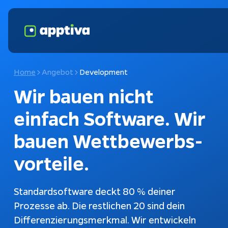
Home
Angebot
Development
Wir bauen nicht 
einfach Software. Wir 
bauen 
Wettbewerbs­
vorteile
.
Fokusthemen
KI-Cha
Standardsoftware deckt 80 % deiner
Prozesse ab. Die restlichen 20 sind dein
Schnittstellen
Chatbot
Differenzierungsmerkmal. Wir entwickeln
Kundena
Konfiguratoren