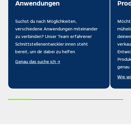
Anwendungen
Prod
Suchst du nach Möglichkeiten, 
Möcht
verschiedene Anwendungen miteinander 
mühelo
zu verbinden? Unser Team erfahrener 
deinem
Schnittstellenentwickler:innen steht 
verkau
bereit, um dir dabei zu helfen.
Entwic
Produk
Genau das suche ich →
genau 
Wie wi