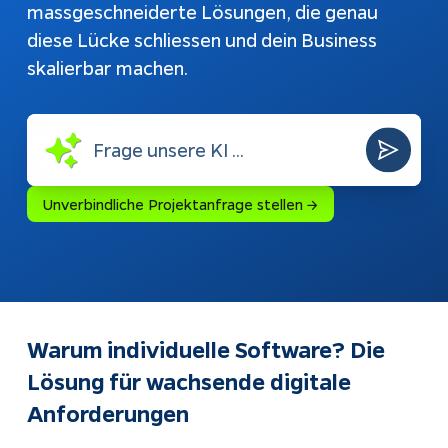
massgeschneiderte Lösungen, die genau
automat
Webshops
diese Lücke schliessen und dein Business
Bubble-
Dokumen
skalierbar machen.
Weiterentwicklung
Unverbindliche Projektanfrage stellen →
Warum individuelle Software? Die 
Lösung für wachsende digitale 
Anforderungen