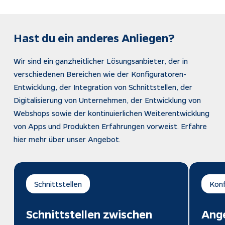
Zusammenarbeit zusätzlich angenehm
auf me
macht. Insgesamt eine klare Empfehlung
Hast du ein anderes Anliegen?
für Unternehmen, die ihre
Kundenkommunikation auf ein neues Level
Wir sind ein ganzheitlicher Lösungsanbieter, der in
heben möchten.
verschiedenen Bereichen wie der Konfiguratoren-
Entwicklung, der Integration von Schnittstellen, der
Digitalisierung von Unternehmen, der Entwicklung von
Webshops sowie der kontinuierlichen Weiterentwicklung
von Apps und Produkten Erfahrungen vorweist. Erfahre
hier mehr über unser Angebot.
Schnittstellen
Konf
Schnittstellen zwischen 
Ange