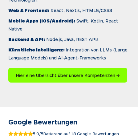
Web & Frontend:
 React, Nextjs, HTML5/CSS3
Mobile Apps (iOS/Android):
 Swift, Kotlin, React 
Native
Backend & API:
 Node.js, Java, REST APIs
Künstliche Intelligenz:
 Integration von LLMs (Large 
Language Models) und AI-Agent-Frameworks
Hier eine Übersicht über unsere Kompetenzen →​​​​
Google Bewertungen
5.0
/5
Basierend auf
18
Google-Bewertung
en