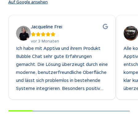
Auf Google ansehen
Jacqueline Frei
vor 3 Monaten
Ich habe mit Apptiva und ihrem Produkt
Alle k
Bubble Chat sehr gute Erfahrungen
Apptiv
gemacht. Die Lösung überzeugt durch eine
entsch
moderne, benutzerfreundliche Oberfläche
kompet
und lässt sich problemlos in bestehende
klar k
Systeme integrieren. Besonders positiv
überze
hervorzuheben ist die hohe Flexibilität
seinen 
sowie die Möglichkeit,
Chatb
Kundenkommunikation effizient und
häufig
übersichtlich zu gestalten. Der Support
an Mit
von Apptiva reagiert schnell, kompetent
Entlas
und lösungsorientiert, was die
die to