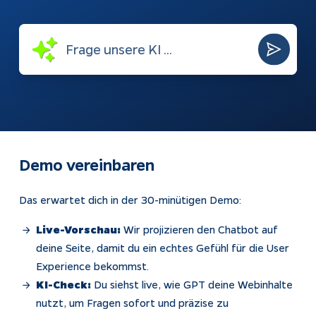
automatisch
beantworten
Webshops
Bubble-Chat
Weiterentwicklung
Dokumentation
KI & Apps
Apptiva
Softwareentwicklung
Über uns
Prozesse
Projekte
Demo vereinbaren
automatisieren
Kontakt
KI-Agenten
Das erwartet dich in der 30-minütigen Demo:
KI-Integration
Live-Vorschau:
Wir projizieren den Chatbot auf
Webentwicklung
deine Seite, damit du ein echtes Gefühl für die User
Experience bekommst.
App Entwicklung
KI-Check:
Du siehst live, wie GPT deine Webinhalte
nutzt, um Fragen sofort und präzise zu
Rechtliches