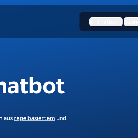
KI-Chatbot
Busin
hatbot
n aus 
regelbasiertem
 und 
I-Chatbot
KI & Apps