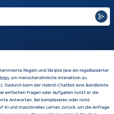
atbots
Softwareentwicklung
Prozesse
ndenanfragen
tomatisch
automatisieren
antworten
KI-Agenten
bble-Chat
KI-Integration
kumentation
Webentwicklung
App Entwicklung
ammierte Regeln und Skripte (wie ein regelbasierter
ahren
, um menschenähnliche Interaktion zu
t). Dadurch kann der Hybrid-Chatbot eine Bandbreite
ei einfachen Fragen oder Aufgaben nutzt er die
ziente Antworten. Bei komplexeren oder nicht
f KI und maschinelles Lernen zurück, um die Anfrage