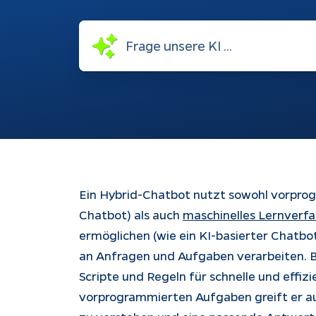
Schnittstellen
Ch
Konfiguratoren
Ku
au
Webshops
be
Weiterentwicklung
Bu
Do
Rechtliches
Ein Hybrid-Chatbot nutzt sowohl vorprogr
Chatbot) als auch
maschinelles Lernverf
Impressum
ermöglichen (wie ein KI-basierter Chatbo
Datenschutz
an Anfragen und Aufgaben verarbeiten. B
Tracking
Scripte und Regeln für schnelle und effi
vorprogrammierten Aufgaben greift er au