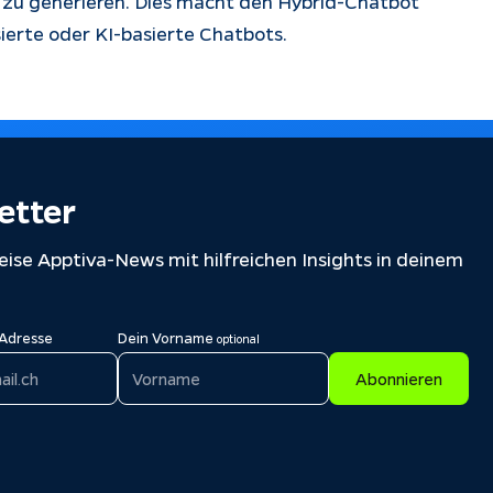
 zu generieren. Dies macht den Hybrid-Chatbot
asierte oder KI-basierte Chatbots.
etter
ise Apptiva-News mit hilfreichen Insights in deinem
-Adresse
Dein Vorname
optional
Abonnieren