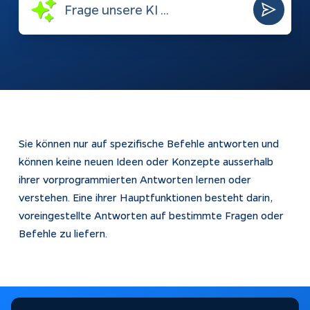
automatisch
beantworten
Webshops
Bubble-Chat
Weiterentwicklung
Dokumentation
KI & Apps
Apptiva
Softwareentwicklung
Über uns
Sie können nur auf spezifische Befehle antworten und
Prozesse
Projekte
können keine neuen Ideen oder Konzepte ausserhalb
automatisieren
Kontakt
ihrer vorprogrammierten Antworten lernen oder
KI-Agenten
verstehen. Eine ihrer Hauptfunktionen besteht darin,
voreingestellte Antworten auf bestimmte Fragen oder
KI-Integration
Befehle zu liefern.
Webentwicklung
App Entwicklung
Rechtliches