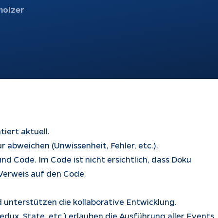
holzer
atbots
Softwareentwicklung
Prozesse
ndenanfragen
tomatisch
automatisieren
antworten
KI-Agenten
bble-Chat
KI-Integration
kumentation
Webentwicklung
App Entwicklung
iert aktuell.
 abweichen (Unwissenheit, Fehler, etc.).
d Code. Im Code ist nicht ersichtlich, dass Doku
 Verweis auf den Code.
d unterstützen die kollaborative Entwicklung.
ux, State, etc.) erlauben die Ausführung aller Events