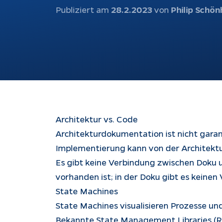
Publiziert am
28.2.2023
von
Philip Schön
Schnittstellen
Ch
Konfiguratoren
Ku
au
Webshops
be
Weiterentwicklung
Bu
Do
Architektur vs. Code
Rechtliches
Architekturdokumentation ist nicht garant
Implementierung kann von der Architektur
Impressum
Es gibt keine Verbindung zwischen Doku un
Datenschutz
vorhanden ist; in der Doku gibt es keinen
Tracking
State Machines
State Machines visualisieren Prozesse un
Bekannte State Management Libraries (Red