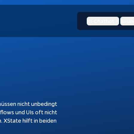
KI-Chatbot
Busin
üssen nicht unbedingt
lows und UIs oft nicht
 XState hilft in beiden
I-Chatbot
KI & Apps