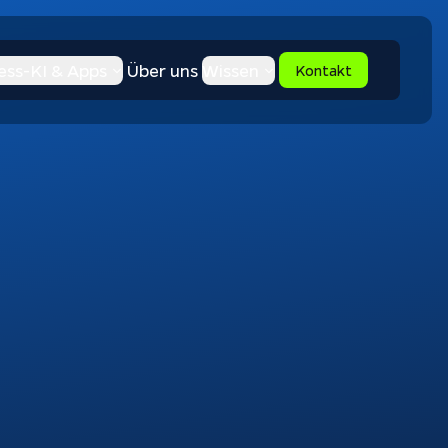
ess-KI & Apps
Über uns
Wissen
Kontakt
Apptiva