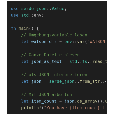
use 
serde_json
::
Value
;
use 
std
::env;
fn 
main
() {
    // Umgebungsvariable lesen
    let 
watson_dir
 = 
env
::
var
(
"WATSON_DI
    // Ganze Datei einlesen
    let 
json_as_text
 = 
std
::
fs
::
read_to_
    // als JSON interpretieren
    let 
json
 = 
serde_json
::
from_str
::<
Va
    // Mit JSON arbeiten
    let 
item_count
 = 
json
.
as_array
().
unw
    println!
(
"You have {item_count} item