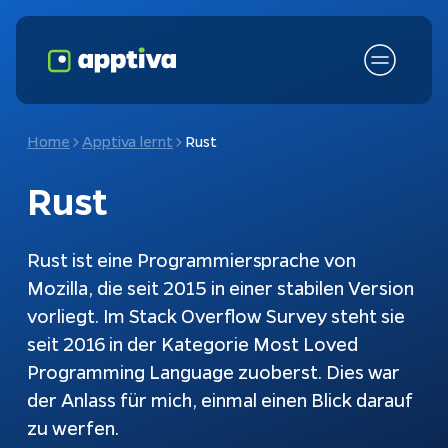
Home
Apptiva lernt
Rust
Rust
Rust ist eine Programmiersprache von
Mozilla, die seit 2015 in einer stabilen Version
vorliegt. Im Stack Overflow Survey steht sie
seit 2016 in der Kategorie Most Loved
Fokusthemen
KI-Chatbot
Programming Language zuoberst. Dies war
der Anlass für mich, einmal einen Blick darauf
Schnittstellen
Chatbots
zu werfen.
Kundenanfragen
Konfiguratoren