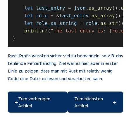
    let 
last_entry
 = 
json
.
as_array
().
unw
    let 
role
 = &
last_entry
.
as_array
().
un
    let 
role_as_string
 = 
role
.
as_str
().
u
    println!
(
"The last entry is: {role_a
}
Rust-Profis wüssten sicher viel zu bemängeln, so z.B. das
fehlende Fehlerhandling. Ziel war es hier aber in erster
Linie zu zeigen, dass man mit Rust mit relativ wenig
Code eine Datei einlesen und verarbeiten kann.
Zum vorherigen
Zum nächsten
←
→
Artikel
Artikel