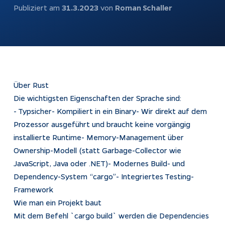
automatisch
Publiziert am
31.3.2023
von
Roman Schaller
beantworten
Webshops
Bubble-Chat
Weiterentwicklung
Dokumentation
KI & Apps
Apptiva
Über Rust
Softwareentwicklung
Über uns
Die wichtigsten Eigenschaften der Sprache sind:
Prozesse
Projekte
- Typsicher- Kompiliert in ein Binary- Wir direkt auf dem
automatisieren
Prozessor ausgeführt und braucht keine vorgängig
Kontakt
installierte Runtime- Memory-Management über
KI-Agenten
Ownership-Modell (statt Garbage-Collector wie
KI-Integration
JavaScript, Java oder .NET)- Modernes Build- und
Webentwicklung
Dependency-System “cargo”- Integriertes Testing-
Framework
App Entwicklung
Wie man ein Projekt baut
Mit dem Befehl `cargo build` werden die Dependencies
Rechtliches