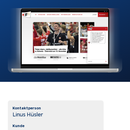
automatisch
beantworten
Webshops
Bubble-Chat
Weiterentwicklung
Dokumentation
KI & Apps
Apptiva
Softwareentwicklung
Über uns
Prozesse
Projekte
automatisieren
Kontakt
KI-Agenten
KI-Integration
Webentwicklung
Kontaktperson
App Entwicklung
Linus Hüsler
Kunde
Rechtliches