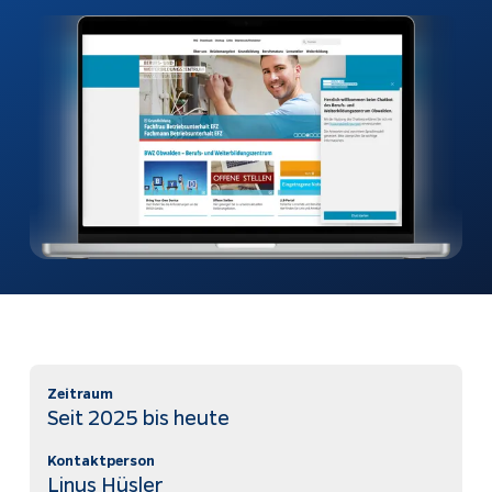
automatisch
beantworten
Webshops
Bubble-Chat
Weiterentwicklung
Dokumentation
KI & Apps
Apptiva
Softwareentwicklung
Über uns
Prozesse
Projekte
automatisieren
Kontakt
KI-Agenten
KI-Integration
Webentwicklung
Zeitraum
Seit 2025 bis heute
App Entwicklung
Kontaktperson
Linus Hüsler
Rechtliches