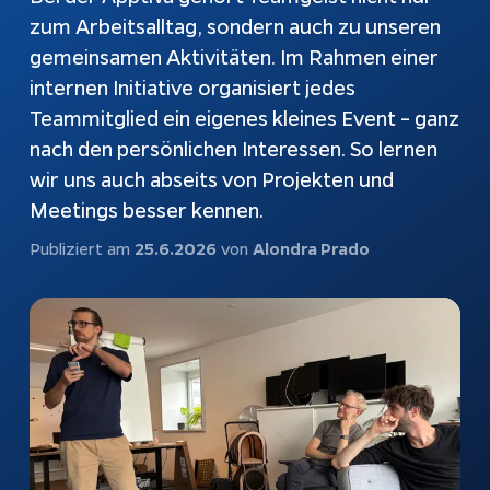
automatisch
zum Arbeitsalltag, sondern auch zu unseren
beantworten
Webshops
gemeinsamen Aktivitäten. Im Rahmen einer
Bubble-Chat
Weiterentwicklung
Dokumentation
internen Initiative organisiert jedes
Teammitglied ein eigenes kleines Event – ganz
nach den persönlichen Interessen. So lernen
KI & Apps
Apptiva
wir uns auch abseits von Projekten und
Softwareentwicklung
Über uns
Meetings besser kennen.
Prozesse
Projekte
Publiziert am
25.6.2026
von
Alondra Prado
automatisieren
Kontakt
KI-Agenten
KI-Integration
Webentwicklung
App Entwicklung
Rechtliches