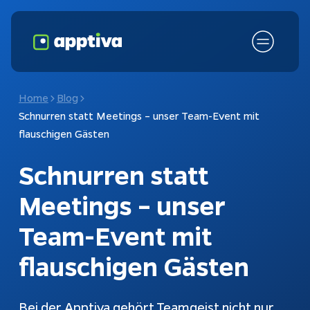
Home
Blog
Schnurren statt Meetings – unser Team-Event mit
flauschigen Gästen
Schnurren statt
Meetings – unser
Team-Event mit
Fokusthemen
KI-Chatbot
flauschigen Gästen
Schnittstellen
Chatbots
Bei der Apptiva gehört Teamgeist nicht nur
Kundenanfragen
Konfiguratoren