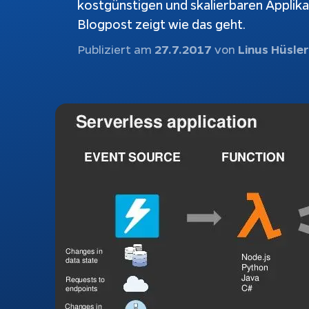
kostgünstigen und skalierbaren Applik
Blogpost zeigt wie das geht.
Schnittstellen
Ch
Konfiguratoren
Ku
Publiziert am
27.7.2017
von
Linus Hüsler
au
Webshops
be
Weiterentwicklung
Bu
Do
Rechtliches
Impressum
Datenschutz
Tracking