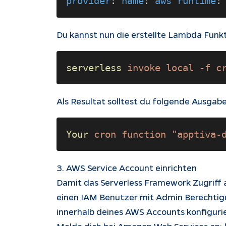
provider
: 
name
: 
aws runtime
:
Du kannst nun die erstellte Lambda Funkti
serverless 
invoke local -f c
Als Resultat solltest du folgende Ausgabe
Your 
cron function "apptiva-
3. AWS Service Account einrichten
Damit das Serverless Framework Zugriff 
einen IAM Benutzer mit Admin Berechtig
innerhalb deines AWS Accounts konfiguri
Melde dich bei Amazon Web Services an: