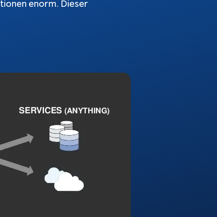
ationen enorm. Dieser
atbots
Softwareentwicklung
Prozesse
ndenanfragen
tomatisch
automatisieren
antworten
KI-Agenten
bble-Chat
KI-Integration
kumentation
Webentwicklung
App Entwicklung