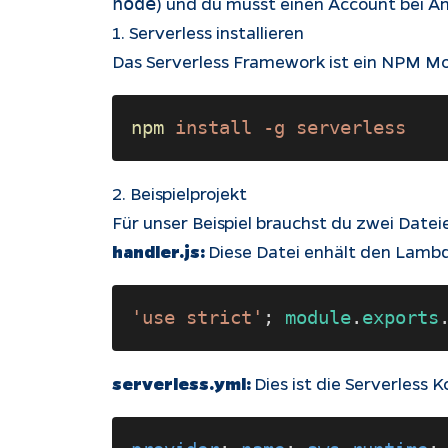
) und du musst einen Account bei 
node
1. Serverless installieren
Das Serverless Framework ist ein NPM Modu
npm 
install -g serverless 
2. Beispielprojekt
Für unser Beispiel brauchst du zwei Datei
handler.js:
Diese Datei enhält den Lamb
'use strict'
; 
module
.
exports
serverless.yml:
Dies ist die Serverless 