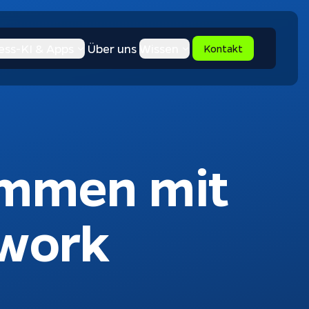
ess-KI & Apps
Über uns
Wissen
Kontakt
mmen mit
ework
Apptiva