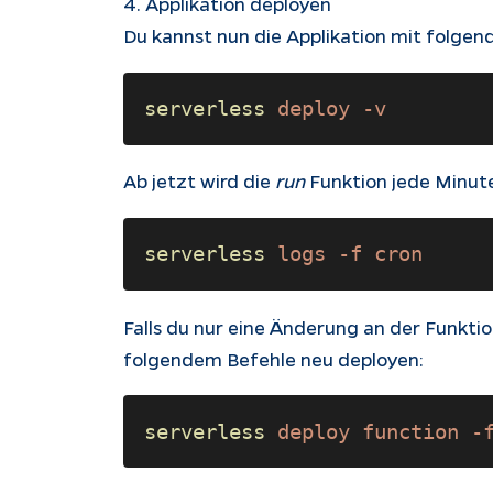
4. Applikation deployen
Du kannst nun die Applikation mit folgen
serverless 
deploy -v 
Ab jetzt wird die
run
Funktion jede Minute
serverless 
logs -f cron 
Falls du nur eine Änderung an der Funkti
folgendem Befehle neu deployen:
serverless 
deploy function -