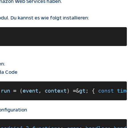
Amazon Web Services haben.
l. Du kannst es wie folgt installieren:
en:
da Code
.
run
 = (
event
, 
context
) =&
gt
; { 
const 
tim
Konfiguration