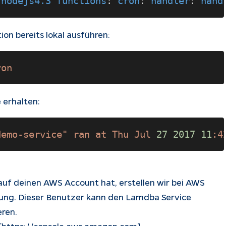
 
nodejs4.3 functions
: 
cron
: 
handler
: 
hand
on bereits lokal ausführen:
ron 
 erhalten:
demo-service" ran at Thu Jul 
27 2017 11
:4
auf deinen AWS Account hat, erstellen wir bei AWS
ung. Dieser Benutzer kann den Lamdba Service
eren.
 [https://console.aws.amazon.com]