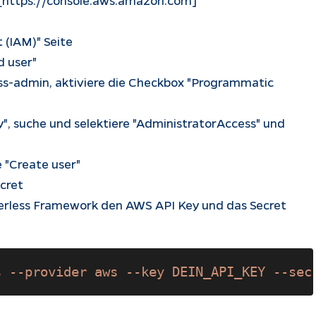
(IAM)" Seite
d user"
ess-admin, aktiviere die Checkbox "Programmatic
tly", suche und selektiere "AdministratorAccess" und
 "Create user"
ecret
verless Framework den AWS API Key und das Secret
s --provider aws --key DEIN_API_KEY --sec