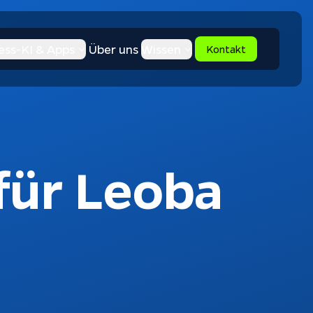
ess-KI & Apps
Über uns
Wissen
Kontakt
für Leoba
Apptiva