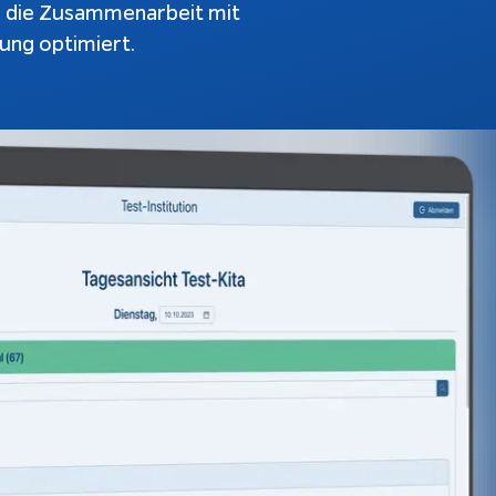
, die Zusammenarbeit mit
atbots
Softwareentwicklung
nung optimiert.
Prozesse
ndenanfragen
tomatisch
automatisieren
antworten
KI-Agenten
bble-Chat
KI-Integration
kumentation
Webentwicklung
App Entwicklung