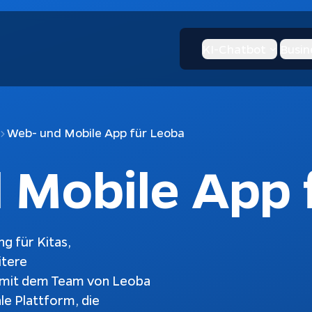
KI-Chatbot
Busin
Web- und Mobile App für Leoba
 Mobile App 
g für Kitas,
itere
 mit dem Team von Leoba
I-Chatbot
KI & Apps
ale Plattform, die