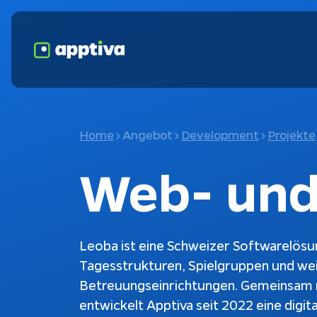
Home
Angebot
Development
Projekte
Web- und
Leoba ist eine Schweizer Softwarelösun
Tagesstrukturen, Spielgruppen und we
Betreuungseinrichtungen. Gemeinsam
Fokusthemen
K
entwickelt Apptiva seit 2022 eine digit