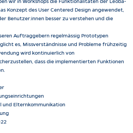
 wir in Workshops die Funktionalitäten der Leoba-
das Konzept des User Centered Design angewendet,
der Benutzer:innen besser zu verstehen und die
nseren Auftraggebern regelmässig Prototypen
licht es, Missverständnisse und Probleme frühzeitig
wendung wird kontinuierlich von
cherzustellen, dass die implementierten Funktionen
en.
er
uungseinrichtungen
al und Elternkommunikation
sung
022