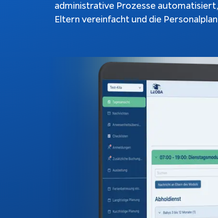
administrative Prozesse automatisiert
Schnittstellen
Ch
Eltern vereinfacht und die Personalpla
Konfiguratoren
Ku
au
Webshops
be
Weiterentwicklung
Bu
Do
Rechtliches
Impressum
Datenschutz
Tracking