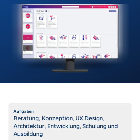
automatisch
beantworten
Webshops
Bubble-Chat
Weiterentwicklung
Dokumentation
KI & Apps
Apptiva
Softwareentwicklung
Über uns
Prozesse
Projekte
automatisieren
Kontakt
KI-Agenten
KI-Integration
Webentwicklung
Aufgaben
Beratung, Konzeption, UX Design,
App Entwicklung
Architektur, Entwicklung, Schulung und
Ausbildung
Rechtliches