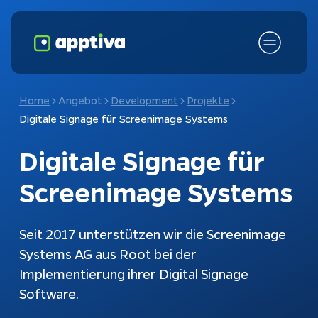
Home
Angebot
Development
Projekte
Digitale Signage für Screenimage Systems
Digitale Signage für 
Screenimage Systems
Seit 2017 unterstützen wir die Screenimage
Systems AG aus Root bei der
Fokusthemen
KI-Chatbot
Implementierung ihrer Digital Signage
Software.
Schnittstellen
Chatbots
Kundenanfragen
Konfiguratoren