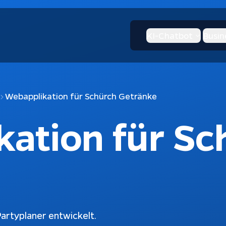
KI-Chatbot
Busin
Webapplikation für Schürch Getränke
ation für Sc
artyplaner entwickelt.
I-Chatbot
KI & Apps