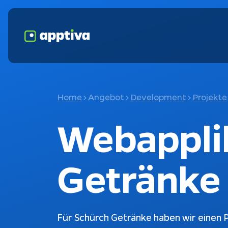
Home
Angebot
Development
Projekte
Webapplik
Getränke
Für Schürch Getränke haben wir einen P
Fokusthemen
K