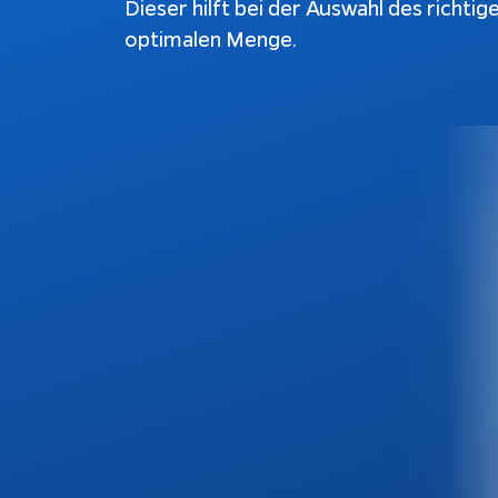
Dieser hilft bei der Auswahl des richtig
optimalen Menge.
Schnittstellen
Ch
Konfiguratoren
Ku
au
Webshops
be
Weiterentwicklung
Bu
Do
Rechtliches
Impressum
Datenschutz
Tracking