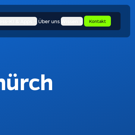
ess-KI & Apps
Über uns
Wissen
Kontakt
hürch 
Apptiva