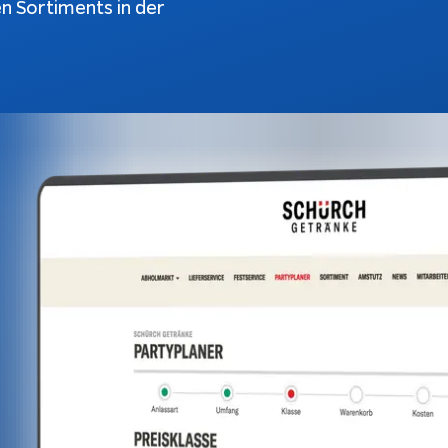
en Sortiments in der
atbots
Softwareentwicklung
Prozesse
ndenanfragen
tomatisch
automatisieren
antworten
KI-Agenten
bble-Chat
KI-Integration
kumentation
Webentwicklung
App Entwicklung