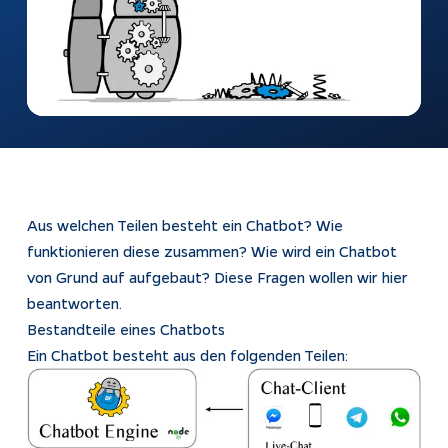
automatisch
beantworten
Webshops
Bubble-Chat
Weiterentwicklung
Dokumentation
KI & Apps
Apptiva
Softwareentwicklung
Über uns
Prozesse
Projekte
Aus welchen Teilen besteht ein Chatbot? Wie
automatisieren
funktionieren diese zusammen? Wie wird ein Chatbot
Kontakt
von Grund auf aufgebaut? Diese Fragen wollen wir hier
KI-Agenten
beantworten.
KI-Integration
Bestandteile eines Chatbots
Webentwicklung
Ein Chatbot besteht aus den folgenden Teilen:
App Entwicklung
Rechtliches