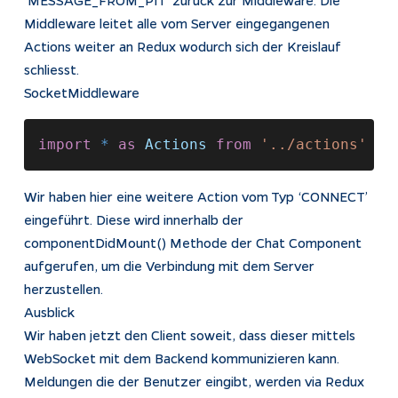
‘MESSAGE_FROM_PIT’ zurück zur Middleware. Die
Middleware leitet alle vom Server eingegangenen
Actions weiter an Redux wodurch sich der Kreislauf
schliesst.
SocketMiddleware
import 
* 
as 
Actions 
from 
'../actions' 
im
Wir haben hier eine weitere Action vom Typ ‘CONNECT’
eingeführt. Diese wird innerhalb der
componentDidMount() Methode der Chat Component
aufgerufen, um die Verbindung mit dem Server
herzustellen.
Ausblick
Wir haben jetzt den Client soweit, dass dieser mittels
WebSocket mit dem Backend kommunizieren kann.
Meldungen die der Benutzer eingibt, werden via Redux