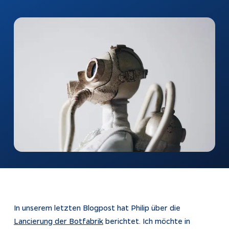
automatisch
beantworten
Webshops
Bubble-Chat
Weiterentwicklung
Dokumentation
KI & Apps
Apptiva
Softwareentwicklung
Über uns
Prozesse
Projekte
automatisieren
Kontakt
KI-Agenten
KI-Integration
Webentwicklung
App Entwicklung
In unserem letzten Blogpost hat Philip über die
Lancierung der Botfabrik
berichtet. Ich möchte in
Rechtliches