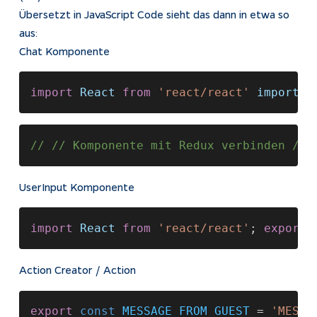
Übersetzt in JavaScript Code sieht das dann in etwa so
aus:
Chat Komponente
import 
React 
from 
'react/react' 
import
 {
// // Komponente mit Redux verbinden // 
UserInput Komponente
import 
React 
from 
'react/react'
; 
export 
Action Creator / Action
export 
const 
MESSAGE_FROM_GUEST
 = 
'MESSA