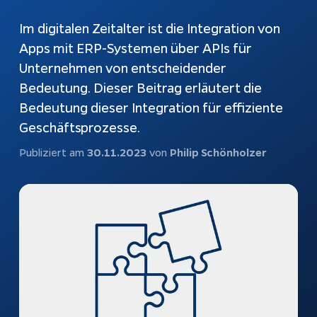
automatisch
beantworten
Webshops
Im digitalen Zeitalter ist die Integration von
Bubble-Chat
Apps mit ERP-Systemen über APIs für
Weiterentwicklung
Dokumentation
Unternehmen von entscheidender
Bedeutung. Dieser Beitrag erläutert die
KI & Apps
Apptiva
Bedeutung dieser Integration für effiziente
Geschäftsprozesse.
Softwareentwicklung
Über uns
Publiziert am
30.11.2023
von
Philip Schönholzer
Prozesse
Projekte
automatisieren
Kontakt
KI-Agenten
KI-Integration
Webentwicklung
App Entwicklung
Rechtliches