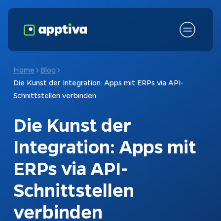
Home
Blog
Die Kunst der Integration: Apps mit ERPs via API-
Schnittstellen verbinden
Die Kunst der
Integration: Apps mit
ERPs via API-
Fokusthemen
KI-Chatbot
Schnittstellen
Schnittstellen
Chatbots
verbinden
Kundenanfragen
Konfiguratoren