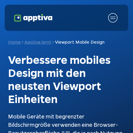
Home
Apptiva lernt
Viewport Mobile Design
Verbessere mobiles
Design mit den
neusten Viewport
Einheiten
Fokusthemen
KI-Chatbot
Mobile Geräte mit begrenzter
Schnittstellen
Chatbots
Bildschirmgröße verwenden eine Browser-
Kundenanfragen
Konfiguratoren