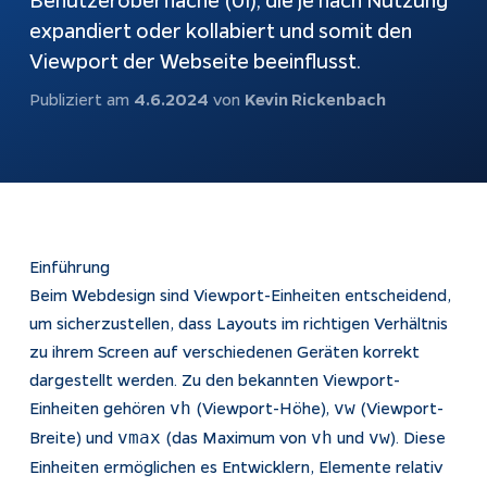
Benutzeroberfläche (UI), die je nach Nutzung
automatisch
expandiert oder kollabiert und somit den
beantworten
Webshops
Viewport der Webseite beeinflusst.
Bubble-Chat
Weiterentwicklung
Dokumentation
Publiziert am
4.6.2024
von
Kevin Rickenbach
KI & Apps
Apptiva
Softwareentwicklung
Über uns
Prozesse
Projekte
automatisieren
Einführung
Kontakt
Beim Webdesign sind Viewport-Einheiten entscheidend,
KI-Agenten
um sicherzustellen, dass Layouts im richtigen Verhältnis
KI-Integration
zu ihrem Screen auf verschiedenen Geräten korrekt
Webentwicklung
dargestellt werden. Zu den bekannten Viewport-
Einheiten gehören
(Viewport-Höhe),
(Viewport-
vh
vw
App Entwicklung
Breite) und
(das Maximum von
und
). Diese
vmax
vh
vw
Einheiten ermöglichen es Entwicklern, Elemente relativ
Rechtliches