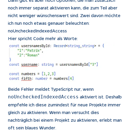
Dann gibt es aber noch Optionen, die man zusätzlich
noch immer separat aktivieren kann, die zum Teil aber
Impressum
nicht weniger wünschenswert sind. Zwei davon möchte
Datenschutz
ich nun noch etwas genauer beleuchten:
noUncheckedIndexedAccess
Tracking
Hier spricht Code mehr als Worte:
Beide Fehler meldet TypeScript nur, wenn
aktiviert ist. Deshalb
noUncheckedIndexedAccess
empfehle ich diese zumindest für neue Projekte immer
gleich zu aktivieren. Wenn man versucht dies
nachträglich bei einem Projekt zu aktivieren, erlebt man
oft sein blaues Wunder.