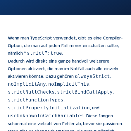
automatisch
beantworten
Webshops
Bubble-Chat
Weiterentwicklung
Dokumentation
Wenn man TypeScript verwendet, gibt es eine Compiler-
KI & Apps
Apptiva
Option, die man auf jeden Fall immer einschalten sollte,
nämlich
.
“strict”:true
Softwareentwicklung
Über uns
Dadurch wird direkt eine ganze handvoll weiterere
Prozesse
Projekte
Optionen aktiviert, die man im Notfall auch alle einzeln
automatisieren
Kontakt
aktivieren könnte. Dazu gehören
,
alwaysStrict
KI-Agenten
,
,
noImplicitAny
noImplicitThis
KI-Integration
,
,
strictNullChecks
strictBindCallApply
,
strictFunctionTypes
Webentwicklung
, und
strictPropertyInitialization
App Entwicklung
. Diese fangen
useUnknownInCatchVariables
schonmal eine vielzahl von Fehler ab, bevor sie passieren.
Rechtliches