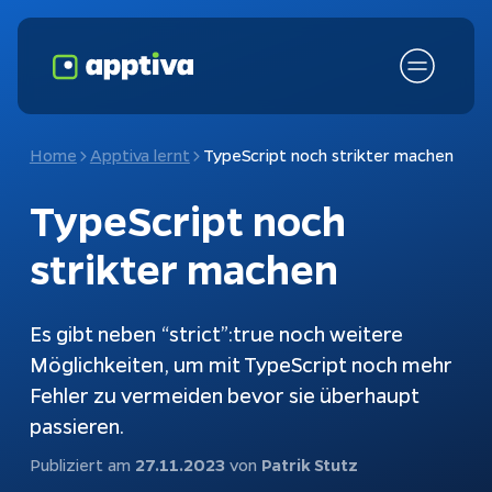
Home
Apptiva lernt
TypeScript noch strikter machen
TypeScript noch
strikter machen
Es gibt neben “strict”:true noch weitere
Möglichkeiten, um mit TypeScript noch mehr
Fehler zu vermeiden bevor sie überhaupt
Fokusthemen
KI-Chatbot
passieren.
Schnittstellen
Chatbots
Publiziert am
27.11.2023
von
Patrik Stutz
Kundenanfragen
Konfiguratoren