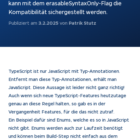
kann mit dem erasableSyntaxOnly-Flag die
automatisch
beantworten
Webshops
Kompatibilität sichergestellt werden.
Bubble-Chat
Weiterentwicklung
Publiziert am
3.2.2025
von
Patrik Stutz
Dokumentation
KI & Apps
Apptiva
Softwareentwicklung
Über uns
Prozesse
Projekte
TypeScript ist nur JavaScript mit Typ-Annotationen.
automatisieren
Kontakt
Entfernt man diese Typ-Annotationen, erhält man
KI-Agenten
JavaScript. Diese Aussage ist leider nicht ganz richtig!
Auch wenn sich neue TypeScript-Features heutzutage
KI-Integration
genau an diese Regel halten, so gab es in der
Webentwicklung
Vergangenheit Features, für die das nicht zutraf.
App Entwicklung
Ein Beispiel dafür sind Enums, welche es so in JavaScript
nicht gibt. Enums werden auch zur Laufzeit benötigt
und können beim Build-Step nicht einfach aus dem
Rechtliches