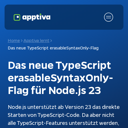
Home
Apptiva lernt
Das neue TypeScript erasableSyntaxOnly-Flag
Das neue TypeScript
erasableSyntaxOnly-
Flag für Node.js 23
Fokusthemen
KI-Chatbot
Node.js unterstützt ab Version 23 das direkte
Starten von TypeScript-Code. Da aber nicht
Schnittstellen
Chatbots
alle TypeScript-Features unterstützt werden,
Kundenanfragen
Konfiguratoren